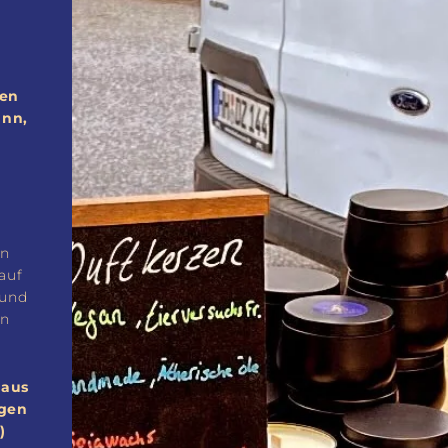
hen
ann,
en
auf
 und
en
 aus
igen
)