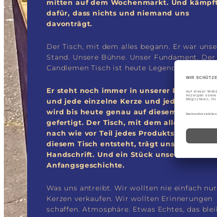
mitten auf dem Wochenmarkt. Und kämpf
dafür, dass nichts und niemand uns
davonträgt.
Der Tisch, mit dem alles begann. Er war unse
Stand. Unsere Bühne. Unser Fundament. Der
Candlemen Tisch ist heute Legende.
Er steht noch immer in unserer Produktion
und jede einzelne Kerze und jedes Parfum
wird bis heute genau auf diesem Tisch
gefertigt. Der Tisch, mit dem alles begann,
nach wie vor Teil jedes Produkts. Was auf
diesem Tisch entsteht, trägt unsere
Handschrift. Und ein Stück unserer
Anfangsgeschichte.
Was uns antreibt. Wir wollten nie einfach nur
Kerzen verkaufen. Wir wollten Erinnerungen
schaffen. Atmosphäre. Etwas Echtes, das blei