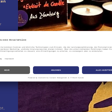
ten
r
 ist
bt,