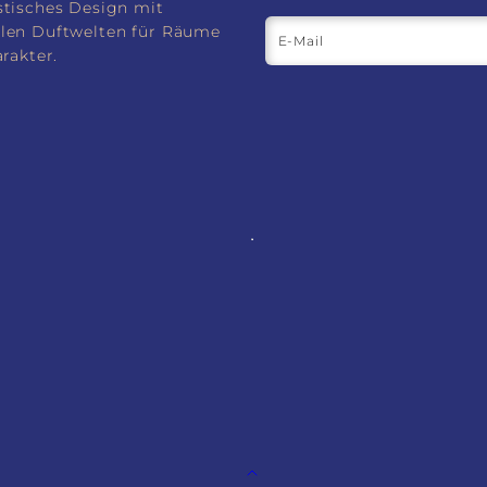
stisches Design mit
len Duftwelten für Räume
E-Mail
arakter.
Zurück