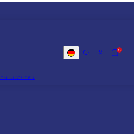
SUCHEN
KONTO
MEINEN
0
WARENKO
Land/Region
ANZEIGEN
(
0
)
FTMINIATUREN