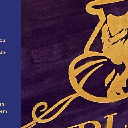
 zu
Mit
iß:
inem