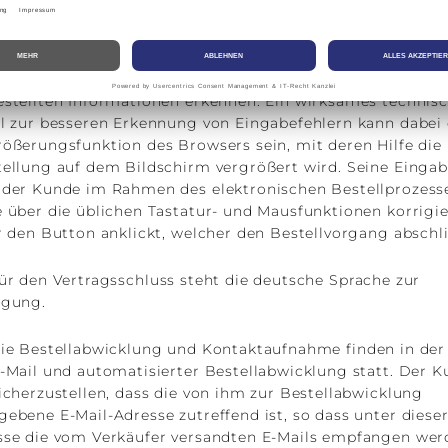
r verbindlicher Abgabe der Bestellung über das Online-
ellformular des Verkäufers kann der Kunde mögliche
abefehler durch aufmerksames Lesen der auf dem Bildsc
estellten Informationen erkennen. Ein wirksames technis
el zur besseren Erkennung von Eingabefehlern kann dabei 
ößerungsfunktion des Browsers sein, mit deren Hilfe die
tellung auf dem Bildschirm vergrößert wird. Seine Einga
 der Kunde im Rahmen des elektronischen Bestellprozess
 über die üblichen Tastatur- und Mausfunktionen korrigie
r den Button anklickt, welcher den Bestellvorgang abschli
r den Vertragsschluss steht die deutsche Sprache zur
ügung.
e Bestellabwicklung und Kontaktaufnahme finden in der
-Mail und automatisierter Bestellabwicklung statt. Der 
icherzustellen, dass die von ihm zur Bestellabwicklung
ebene E-Mail-Adresse zutreffend ist, so dass unter diese
sse die vom Verkäufer versandten E-Mails empfangen wer