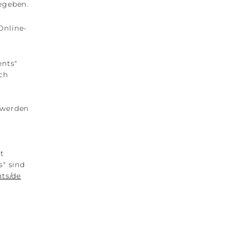
egeben.
Online-
ents"
ch
 werden
t
s" sind
ts/de