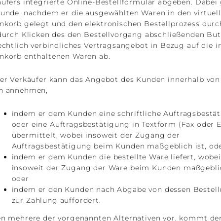
ufers integrierte Online-Bestellformular abgeben. Dabei 
Kunde, nachdem er die ausgewählten Waren in den virtuel
nkorb gelegt und den elektronischen Bestellprozess durc
 durch Klicken des den Bestellvorgang abschließenden Bu
echtlich verbindliches Vertragsangebot in Bezug auf die 
nkorb enthaltenen Waren ab.
r Verkäufer kann das Angebot des Kunden innerhalb von
n annehmen,
indem er dem Kunden eine schriftliche Auftragsbestä
oder eine Auftragsbestätigung in Textform (Fax oder E
übermittelt, wobei insoweit der Zugang der
Auftragsbestätigung beim Kunden maßgeblich ist, od
indem er dem Kunden die bestellte Ware liefert, wobe
insoweit der Zugang der Ware beim Kunden maßgeblic
oder
indem er den Kunden nach Abgabe von dessen Bestel
zur Zahlung auffordert.
en mehrere der vorgenannten Alternativen vor, kommt de