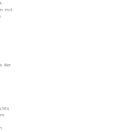
M-
em mit
s
s der
chts
um
n