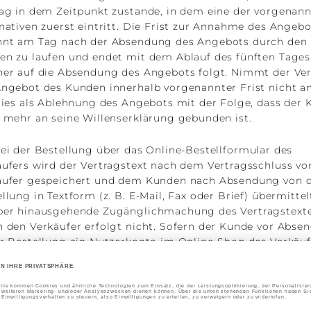
rag in dem Zeitpunkt zustande, in dem eine der vorgenan
nativen zuerst eintritt. Die Frist zur Annahme des Angebo
nnt am Tag nach der Absendung des Angebots durch den
en zu laufen und endet mit dem Ablauf des fünften Tages
her auf die Absendung des Angebots folgt. Nimmt der Ve
ngebot des Kunden innerhalb vorgenannter Frist nicht an
dies als Ablehnung des Angebots mit der Folge, dass der
 mehr an seine Willenserklärung gebunden ist.
ei der Bestellung über das Online-Bestellformular des
äufers wird der Vertragstext nach dem Vertragsschluss v
äufer gespeichert und dem Kunden nach Absendung von 
llung in Textform (z. B. E-Mail, Fax oder Brief) übermittel
ber hinausgehende Zugänglichmachung des Vertragstext
h den Verkäufer erfolgt nicht. Sofern der Kunde vor Abse
er Bestellung ein Nutzerkonto im Online-Shop des Verkäuf
richtet hat, werden die Bestelldaten auf der Website des
äufers archiviert und können vom Kunden über dessen
wortgeschütztes Nutzerkonto unter Angabe der entsprec
n-Daten kostenlos abgerufen werden.