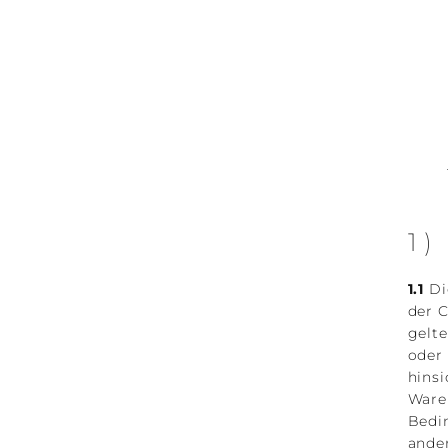
1
1.1
Di
der 
gelte
oder
hinsi
Ware
Bedi
ander