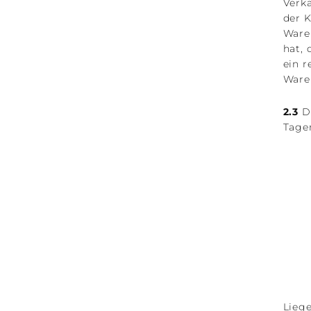
Verkä
der 
Ware
hat,
ein r
Ware
2.3
De
Tage
Lieg