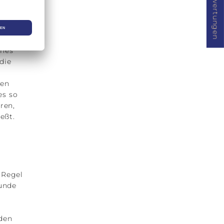
★ Bewertungen
hirm
ches
die
ben
es so
ren,
eßt.
 Regel
Kunde
r
den