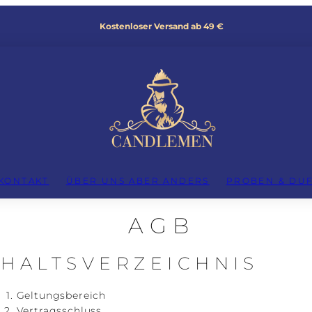
Kostenloser Versand ab 49 €
KONTAKT
ÜBER UNS ABER ANDERS
PROBEN & DU
AGB
NHALTSVERZEICHNIS
Geltungsbereich
Vertragsschluss