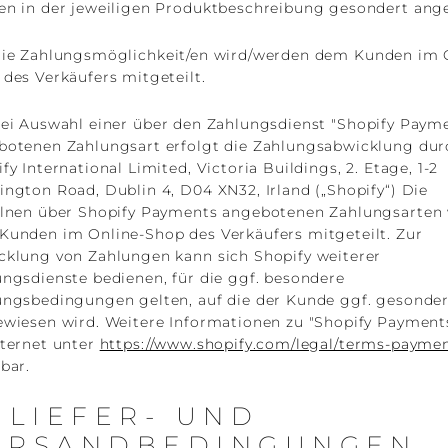
en in der jeweiligen Produktbeschreibung gesondert ang
ie Zahlungsmöglichkeit/en wird/werden dem Kunden im 
des Verkäufers mitgeteilt.
ei Auswahl einer über den Zahlungsdienst "Shopify Paym
botenen Zahlungsart erfolgt die Zahlungsabwicklung dur
fy International Limited, Victoria Buildings, 2. Etage, 1-2
ngton Road, Dublin 4, D04 XN32, Irland („Shopify“) Die
elnen über Shopify Payments angebotenen Zahlungsarten
Kunden im Online-Shop des Verkäufers mitgeteilt. Zur
cklung von Zahlungen kann sich Shopify weiterer
ngsdienste bedienen, für die ggf. besondere
ungsbedingungen gelten, auf die der Kunde ggf. gesonder
ewiesen wird. Weitere Informationen zu "Shopify Payment
nternet unter
https://www.shopify.com/legal/terms-paymen
bar.
) LIEFER- UND
ERSANDBEDINGUNGEN