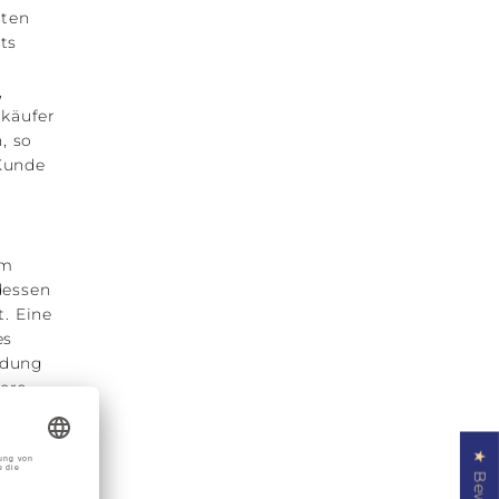
nten
ts
,
rkäufer
, so
 Kunde
om
dessen
t. Eine
es
ndung
ers
henden