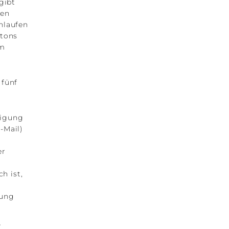
gibt
len
hlaufen
ttons
im
 fünf
tigung
-Mail)
er
i
h ist,
lung
r