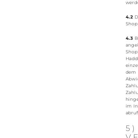
werd
4.2
D
Shop 
4.3
B
ange
Shopi
Haddi
einz
dem 
Abwi
Zahlu
Zahl
hing
im I
abruf
5
V