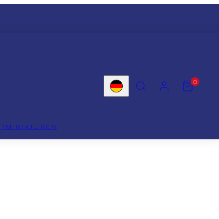
SUCHEN
KONTO
MEINEN
0
WARENKO
Land/Region
ANZEIGEN
(
0
)
FTMINIATUREN