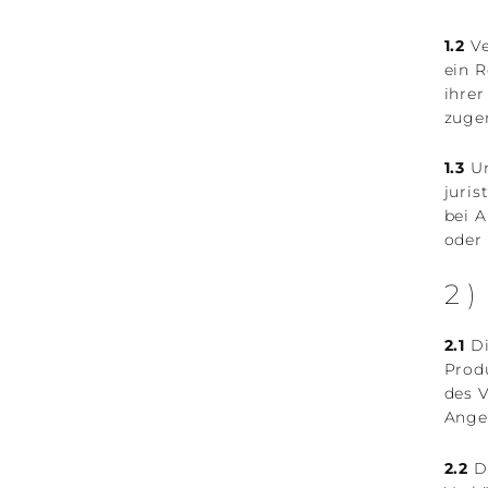
1.2
Ve
ein 
ihrer
zuge
1.3
Un
juris
bei 
oder 
2
2.1
Di
Prod
des V
Ange
2.2
De