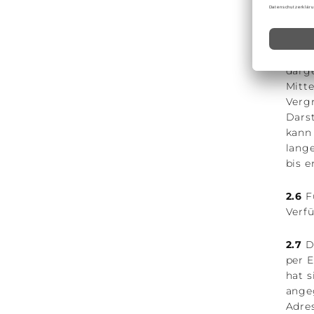
2.5
Vo
Best
Eing
darg
Mitt
Vergr
Dars
kann
lange
bis e
2.6
Fü
Verf
2.7
Di
per E
hat s
angeg
Adre