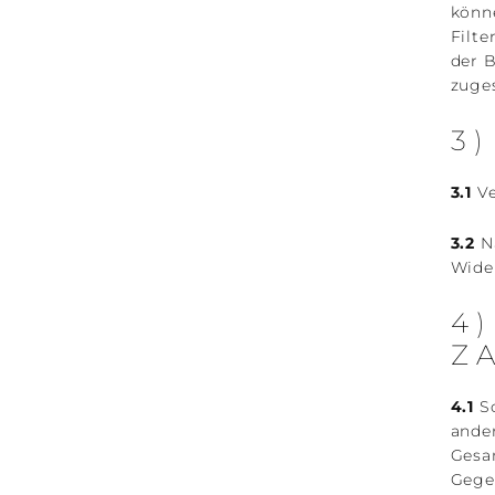
könn
Filte
der B
zuge
3
3.1
Ve
3.2
Nä
Wide
4
Z
4.1
So
ande
Gesam
Gegeb