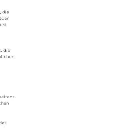
, die
eder
keit
, die
blichen
seitens
ichen
des