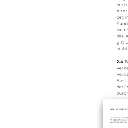
Vert
Alter
begi
Kund
welc
das A
gilt 
nicht
2.4
B
Verk
Verk
Beste
darü
durc
sein
einge
Verk
pass
Logi